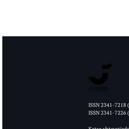
Jyväskylän
ISSN 2341-7218 (
Ylioppilasleht
ISSN 2341-7226 (
Katso yhteystiedo