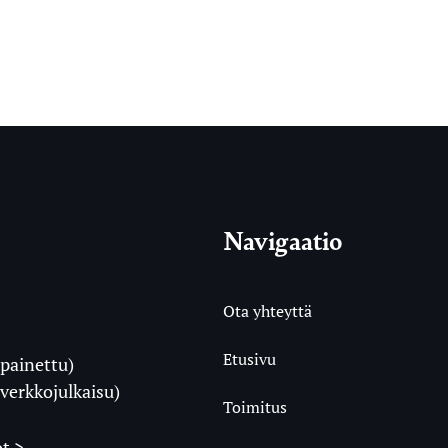
Navigaatio
Ota yhteyttä
Etusivu
painettu)
i
verkkojulkaisu)
Toimitus
t >