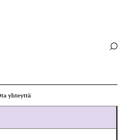
Siirry
hakusivull
ta yhteyttä