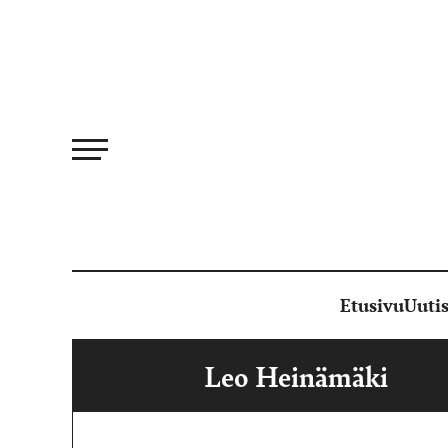
Siirry
suoraan
sisältöön
Etusivu
Uutis
Leo Heinämäki