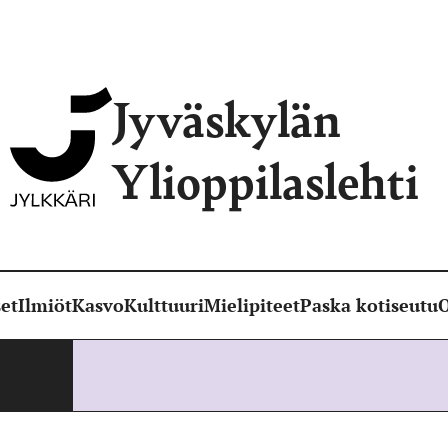
Jyväskylän
Ylioppilaslehti
et
Ilmiöt
Kasvo
Kulttuuri
Mielipiteet
Paska kotiseutu
O