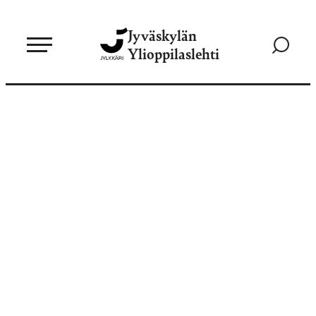
Siirry
Jyväskylän
suoraan
Siirry
Ylioppilaslehti
sisältöön
hakusivul