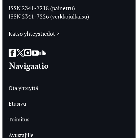
Ylioppilaslehti
ISSN 2341-7218 (painettu)
ISSN 2341-7226 (verkkojulkaisu)
Katso yhteystiedot >
Facebook
Twitter
Instagram
YouTube
SoundCloud
Navigaatio
Ota yhteyttä
Etusivu
Toimitus
Avustajille