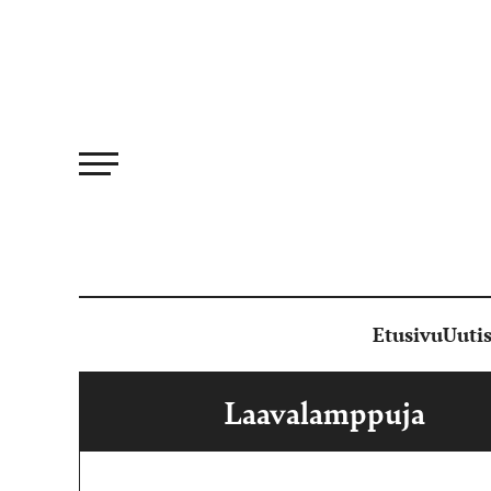
Siirry
suoraan
sisältöön
Etusivu
Uutis
Laavalamppuja