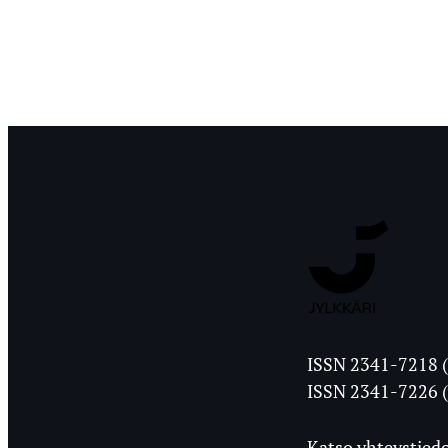
Jyväskylän
ISSN 2341-7218 (
Ylioppilasleht
ISSN 2341-7226 (
Katso yhteystiedo