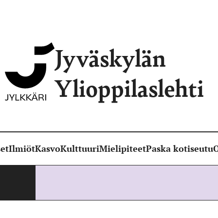
Jyväskylän
Ylioppilaslehti
et
Ilmiöt
Kasvo
Kulttuuri
Mielipiteet
Paska kotiseutu
O