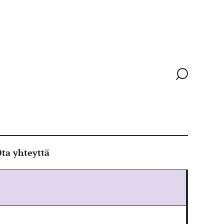
Siirry
hakusivull
ta yhteyttä