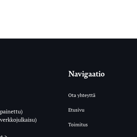
Navigaatio
Ota yhteyttä
Etusivu
painettu)
i
verkkojulkaisu)
Toimitus
t >