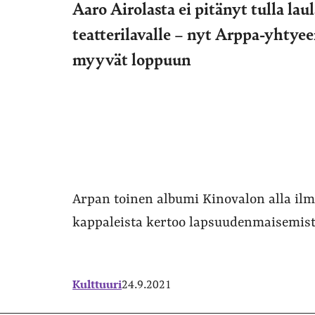
Aaro Airolasta ei pitänyt tulla lau
teatterilavalle – nyt Arppa-yhtyee
myyvät loppuun
Arpan toinen albumi Kinovalon alla ilme
kappaleista kertoo lapsuudenmaisemist
Kulttuuri
24.9.2021