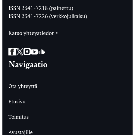
Ylioppilaslehti
ISSN 2341-7218 (painettu)
ISSN 2341-7226 (verkkojulkaisu)
Katso yhteystiedot >
Facebook
Twitter
Instagram
YouTube
SoundCloud
Navigaatio
Ota yhteyttä
Etusivu
Toimitus
Avustajille