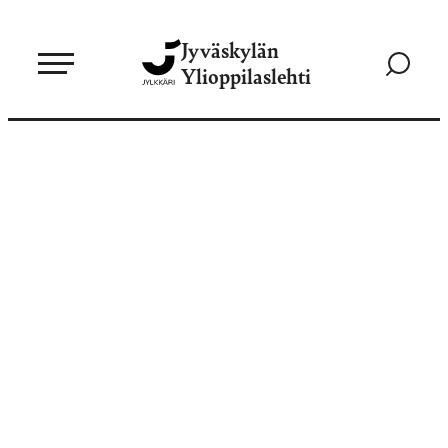
Siirry
Jyväskylän
suoraan
Siirry
Ylioppilaslehti
sisältöön
hakusivul