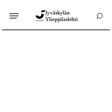
Siirry
Jyväskylän
suoraan
Siirry
Ylioppilaslehti
sisältöön
hakusivul