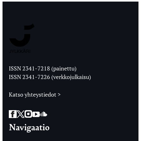
Jyväskylän
Ylioppilaslehti
ISSN 2341-7218 (painettu)
ISSN 2341-7226 (verkkojulkaisu)
Katso yhteystiedot >
Facebook
Twitter
Instagram
YouTube
SoundCloud
Navigaatio