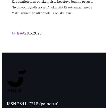
Kauppatieteiden opiskelijoista koostuva joukko perusti
"hyvinvointiyhdistyksen", joka tähtää auttamaan myös
Mattilanniemen ulkopuolella opiskelevia.
Uutiset
28.3.2025
Jyväskylän
Ylioppilaslehti
ISSN 2341-7218 (painettu)