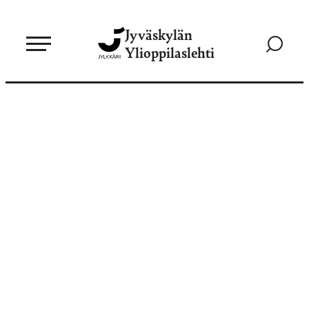
Siirry
Jyväskylän
suoraan
Siirry
Ylioppilaslehti
sisältöön
hakusivul