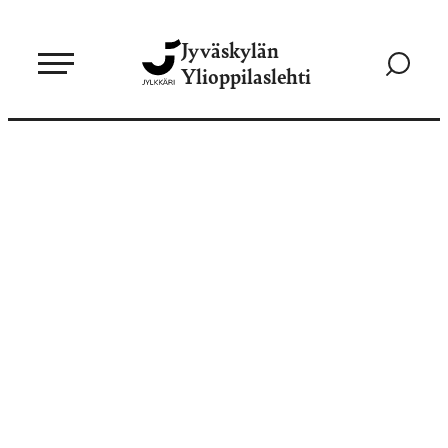
Siirry
Jyväskylän
suoraan
Siirry
Ylioppilaslehti
sisältöön
hakusivul