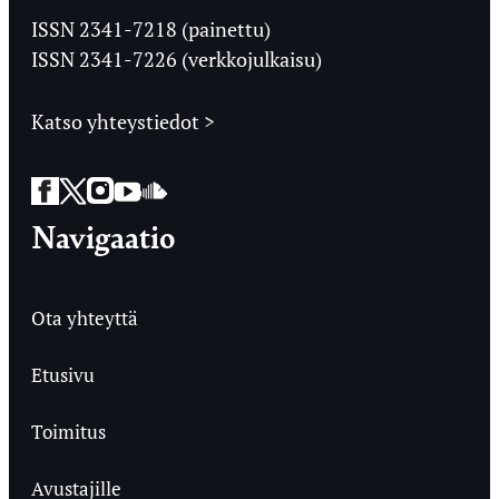
Ylioppilaslehti
ISSN 2341-7218 (painettu)
ISSN 2341-7226 (verkkojulkaisu)
Katso yhteystiedot >
Facebook
Twitter
Instagram
YouTube
SoundCloud
Navigaatio
Ota yhteyttä
Etusivu
Toimitus
Avustajille