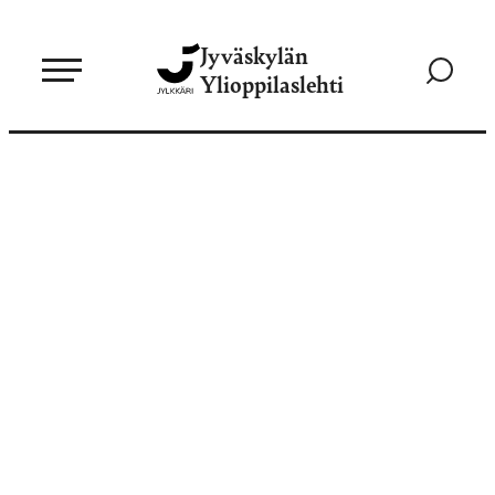
Siirry
Jyväskylän
suoraan
Siirry
Ylioppilaslehti
sisältöön
hakusivul