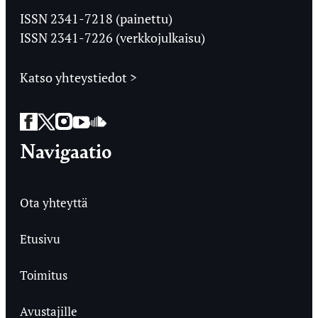
Ylioppilaslehti
ISSN 2341-7218 (painettu)
ISSN 2341-7226 (verkkojulkaisu)
Katso yhteystiedot >
Facebook
Twitter
Instagram
YouTube
SoundCloud
Navigaatio
Ota yhteyttä
Etusivu
Toimitus
Avustajille