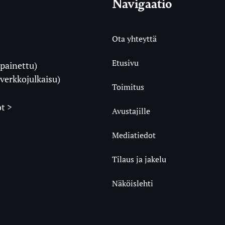
Navigaatio
Ota yhteyttä
Etusivu
painettu)
i
verkkojulkaisu)
Toimitus
t >
Avustajille
Mediatiedot
m
ube
undCloud
Tilaus ja jakelu
Näköislehti