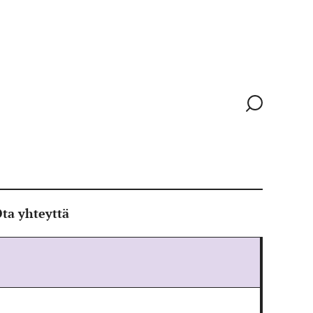
Siirry
hakusivull
ta yhteyttä