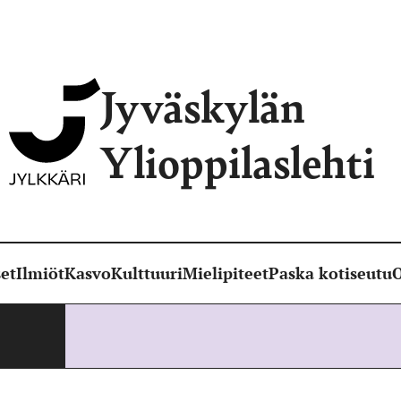
Jyväskylän
Ylioppilaslehti
et
Ilmiöt
Kasvo
Kulttuuri
Mielipiteet
Paska kotiseutu
O