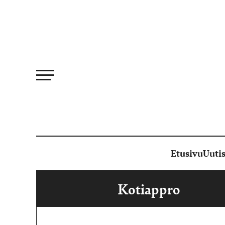
Siirry
suoraan
sisältöön
Etusivu
Uutis
Kotiappro