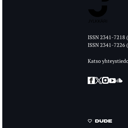
Jyväskylän
ISSN 2341-7218 (
Ylioppilasleht
ISSN 2341-7226 (
Katso yhteystiedo
Facebook
Twitter
Instagra
YouT
So