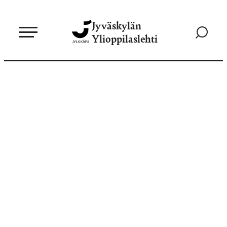
Siirry
Jyväskylän
suoraan
Siirry
Ylioppilaslehti
sisältöön
hakusivul