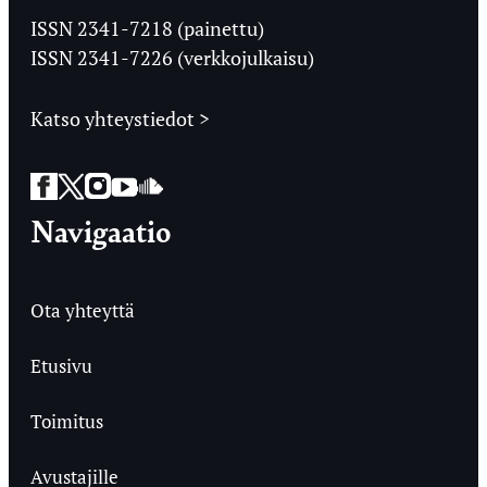
Ylioppilaslehti
ISSN 2341-7218 (painettu)
ISSN 2341-7226 (verkkojulkaisu)
Katso yhteystiedot >
Facebook
Twitter
Instagram
YouTube
SoundCloud
Navigaatio
Ota yhteyttä
Etusivu
Toimitus
Avustajille