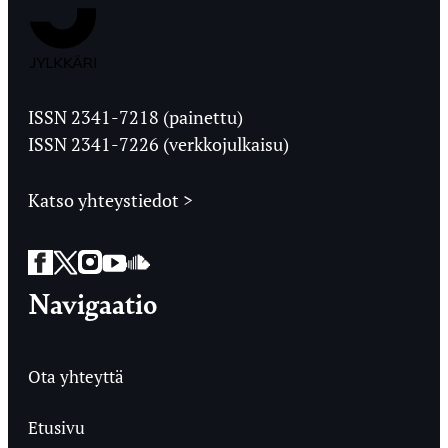
Jyväskylän
Ylioppilaslehti
ISSN 2341-7218 (painettu)
ISSN 2341-7226 (verkkojulkaisu)
Katso yhteystiedot >
Facebook
Twitter
Instagram
YouTube
SoundCloud
Navigaatio
Ota yhteyttä
Etusivu