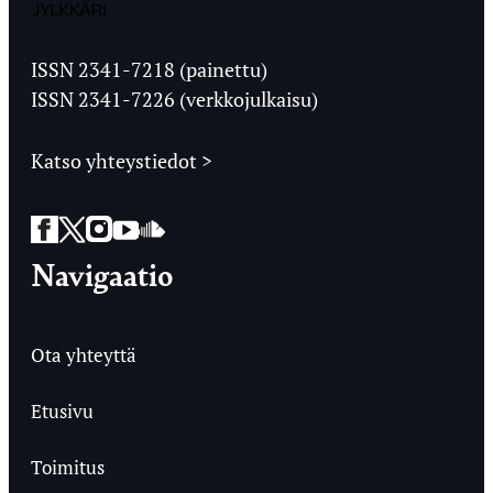
Jyväskylän
Ylioppilaslehti
ISSN 2341-7218 (painettu)
ISSN 2341-7226 (verkkojulkaisu)
Katso yhteystiedot >
Facebook
Twitter
Instagram
YouTube
SoundCloud
Navigaatio
Ota yhteyttä
Etusivu
Toimitus