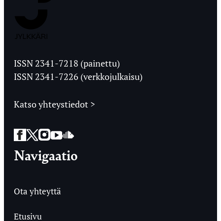
Jyväskylän
Ylioppilaslehti
ISSN 2341-7218 (painettu)
ISSN 2341-7226 (verkkojulkaisu)
Katso yhteystiedot >
Facebook
Twitter
Instagram
YouTube
SoundCloud
Navigaatio
Ota yhteyttä
Etusivu