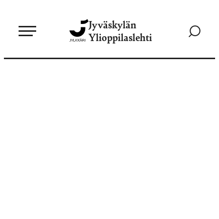
Siirry
Jyväskylän
suoraan
Siirry
Ylioppilaslehti
sisältöön
hakusivul