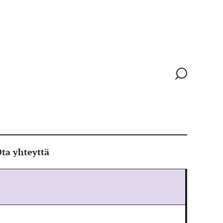
Siirry
hakusivull
ta yhteyttä