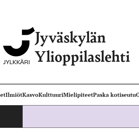
Jyväskylän
Ylioppilaslehti
et
Ilmiöt
Kasvo
Kulttuuri
Mielipiteet
Paska kotiseutu
O