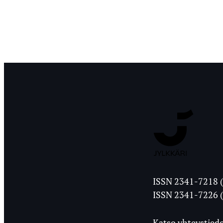
Jyväskylän
ISSN 2341-7218 (
Ylioppilasleht
ISSN 2341-7226 (
Katso yhteystiedo