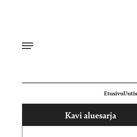
Siirry
suoraan
sisältöön
Etusivu
Uutis
Kavi aluesarja