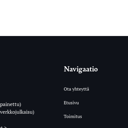
Navigaatio
Ota yhteyttä
Etusivu
painettu)
i
verkkojulkaisu)
Toimitus
t >