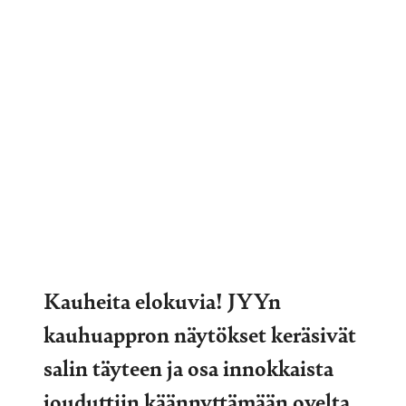
Kauheita elokuvia! JYYn
kauhuappron näytökset keräsivät
salin täyteen ja osa innokkaista
jouduttiin käännyttämään ovelta