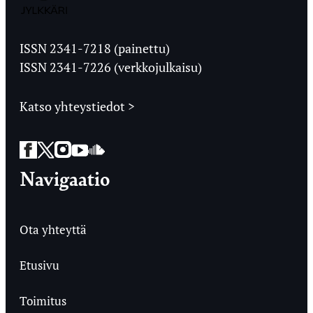
Jyväskylän
Ylioppilaslehti
ISSN 2341-7218 (painettu)
ISSN 2341-7226 (verkkojulkaisu)
Katso yhteystiedot >
Facebook
Twitter
Instagram
YouTube
SoundCloud
Navigaatio
Ota yhteyttä
Etusivu
Toimitus