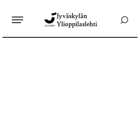
Siirry
Jyväskylän
suoraan
Siirry
Ylioppilaslehti
sisältöön
hakusivul