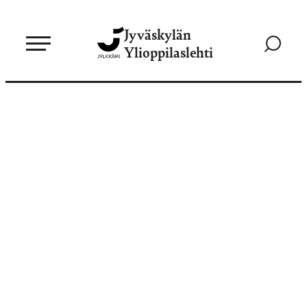
Siirry
Jyväskylän
suoraan
Siirry
Ylioppilaslehti
sisältöön
hakusivul