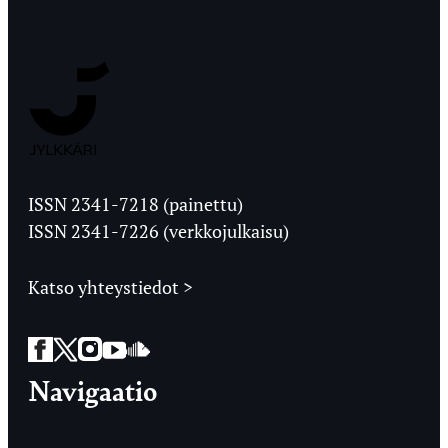
Jyväskylän
Ylioppilaslehti
ISSN 2341-7218 (painettu)
ISSN 2341-7226 (verkkojulkaisu)
Katso yhteystiedot >
Facebook
Twitter
Instagram
YouTube
SoundCloud
Navigaatio