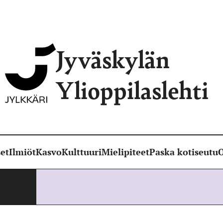
Jyväskylän
Ylioppilaslehti
et
Ilmiöt
Kasvo
Kulttuuri
Mielipiteet
Paska kotiseutu
O