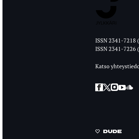
Jyväskylän
ISSN 2341-7218 (
Ylioppilasleht
ISSN 2341-7226 (
Katso yhteystiedo
Facebook
Twitter
Instagra
YouT
So