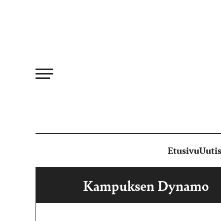
Siirry
suoraan
sisältöön
Etusivu
Uutis
Kampuksen Dynamo