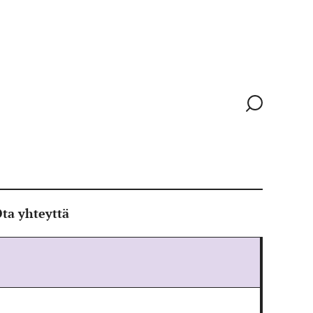
Siirry
hakusivull
ta yhteyttä