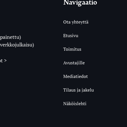
Navigaatio
Ota yhteyttä
Etusivu
painettu)
i
verkkojulkaisu)
Toimitus
t >
Avustajille
Mediatiedot
m
ube
undCloud
Tilaus ja jakelu
Näköislehti