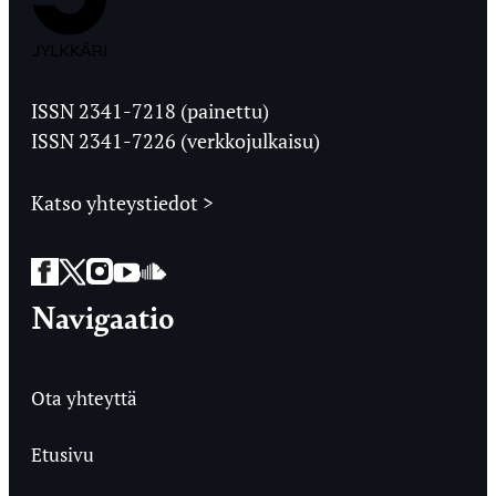
Jyväskylän
Ylioppilaslehti
ISSN 2341-7218 (painettu)
ISSN 2341-7226 (verkkojulkaisu)
Katso yhteystiedot >
Facebook
Twitter
Instagram
YouTube
SoundCloud
Navigaatio
Ota yhteyttä
Etusivu