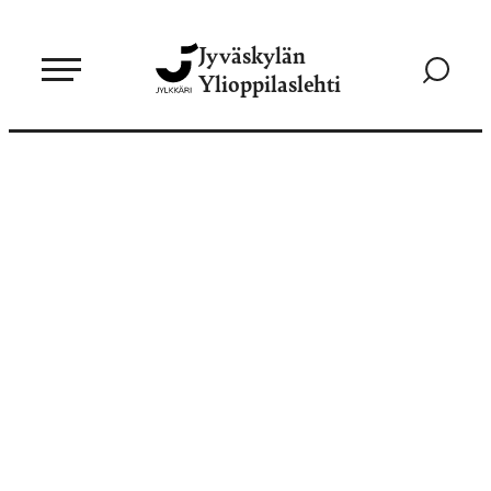
Siirry
Jyväskylän
suoraan
Siirry
Ylioppilaslehti
sisältöön
hakusivul