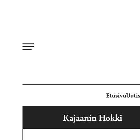
Siirry
suoraan
sisältöön
Etusivu
Uutis
Kajaanin Hokki