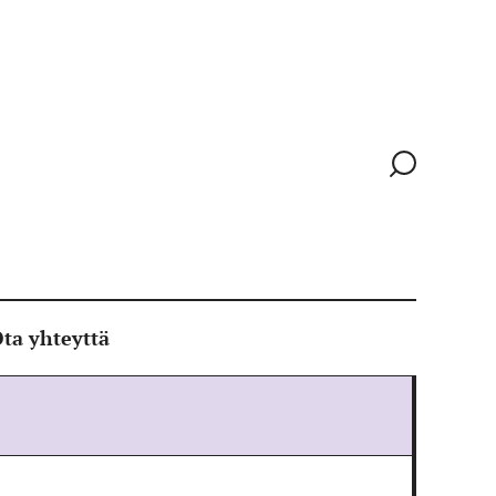
Siirry
hakusivull
ta yhteyttä