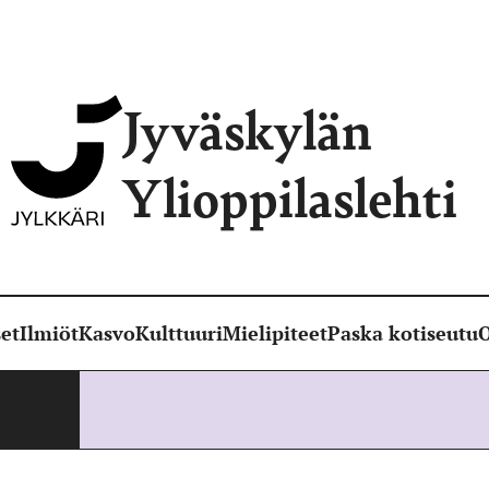
Jyväskylän
Ylioppilaslehti
et
Ilmiöt
Kasvo
Kulttuuri
Mielipiteet
Paska kotiseutu
O