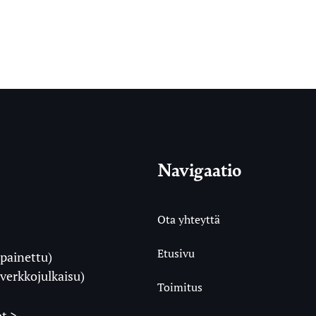
Navigaatio
Ota yhteyttä
Etusivu
painettu)
i
verkkojulkaisu)
Toimitus
t >