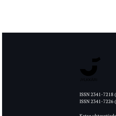
Jyväskylän
ISSN 2341-7218 (
Ylioppilasleht
ISSN 2341-7226 (
Katso yhteystiedo