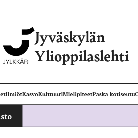
Jyväskylän
Ylioppilaslehti
et
Ilmiöt
Kasvo
Kulttuuri
Mielipiteet
Paska kotiseutu
O
sto