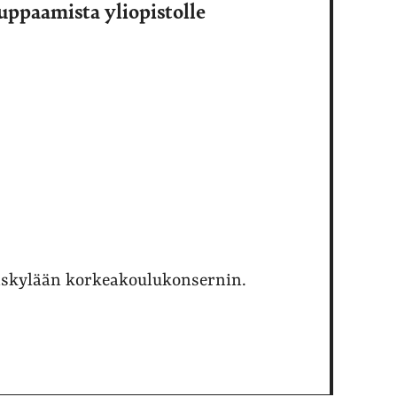
ppaamista yliopistolle
äskylään korkeakoulukonsernin.