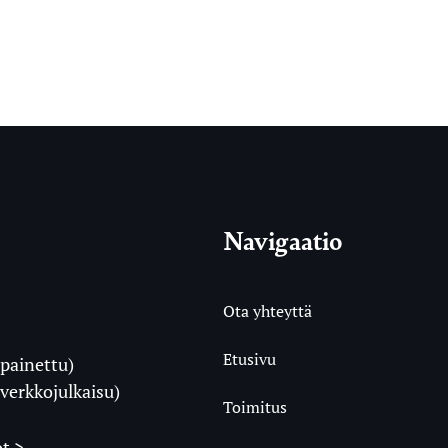
Navigaatio
Ota yhteyttä
Etusivu
painettu)
i
verkkojulkaisu)
Toimitus
t >