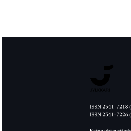
Jyväskylän
ISSN 2341-7218 (
Ylioppilasleht
ISSN 2341-7226 (
Katso yhteystiedo