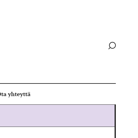
Siirry
hakusivull
ta yhteyttä