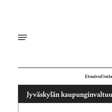
Siirry
suoraan
sisältöön
Etusivu
Uutis
Jyväskylän kaupunginvaltuu