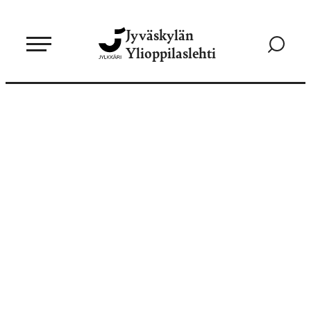
Siirry
Jyväskylän
suoraan
Siirry
Ylioppilaslehti
sisältöön
hakusivul