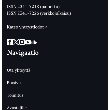
Ylioppilaslehti
ISSN 2341-7218 (painettu)
ISSN 2341-7226 (verkkojulkaisu)
Katso yhteystiedot >
Facebook
Twitter
Instagram
YouTube
SoundCloud
Navigaatio
Ota yhteyttä
Etusivu
Toimitus
Avustajille