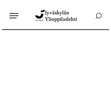
Siirry
Jyväskylän
suoraan
Siirry
Ylioppilaslehti
sisältöön
hakusivul