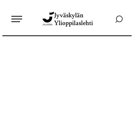
Siirry
Jyväskylän
suoraan
Siirry
Ylioppilaslehti
sisältöön
hakusivul