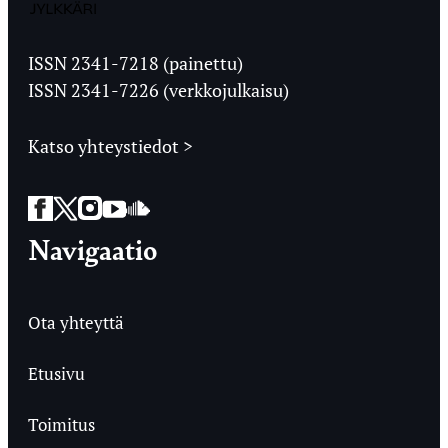
Jyväskylän
Ylioppilaslehti
ISSN 2341-7218 (painettu)
ISSN 2341-7226 (verkkojulkaisu)
Katso yhteystiedot >
Facebook
Twitter
Instagram
YouTube
SoundCloud
Navigaatio
Ota yhteyttä
Etusivu
Toimitus