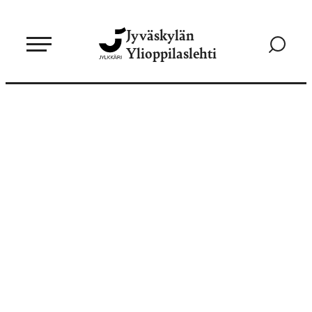
Siirry
Jyväskylän
suoraan
Siirry
Ylioppilaslehti
sisältöön
hakusivul