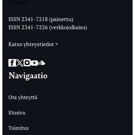
Jyväskylän
Ylioppilaslehti
ISSN 2341-7218 (painettu)
ISSN 2341-7226 (verkkojulkaisu)
Katso yhteystiedot >
Facebook
Twitter
Instagram
YouTube
SoundCloud
Navigaatio
Ota yhteyttä
Etusivu
Toimitus