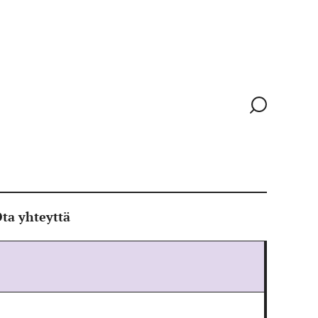
Siirry
hakusivull
ta yhteyttä