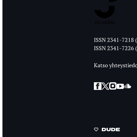
Jyväskylän
ISSN 2341-7218 (
Ylioppilasleht
ISSN 2341-7226 (
Katso yhteystiedo
Facebook
Twitter
Instagra
YouT
So