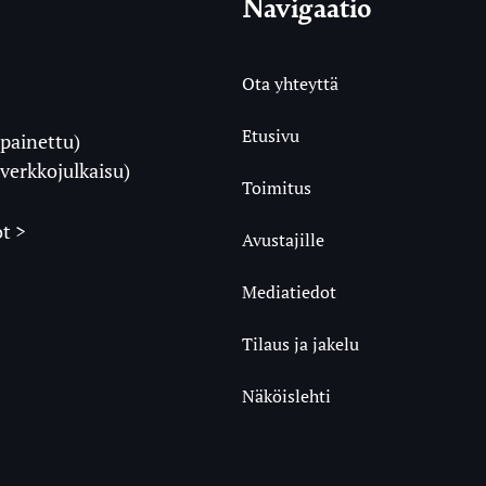
Navigaatio
Ota yhteyttä
Etusivu
painettu)
i
verkkojulkaisu)
Toimitus
t >
Avustajille
Mediatiedot
m
ube
undCloud
Tilaus ja jakelu
Näköislehti