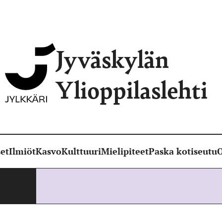
Jyväskylän
Ylioppilaslehti
et
Ilmiöt
Kasvo
Kulttuuri
Mielipiteet
Paska kotiseutu
O