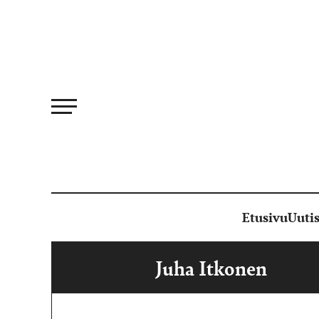
Siirry
suoraan
sisältöön
Etusivu
Uutis
Juha Itkonen