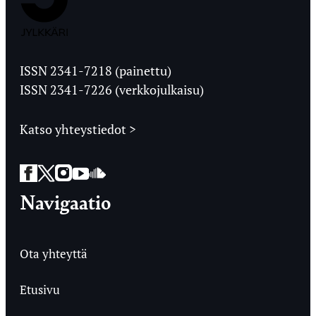
Jyväskylän
Ylioppilaslehti
ISSN 2341-7218 (painettu)
ISSN 2341-7226 (verkkojulkaisu)
Katso yhteystiedot >
Facebook
Twitter
Instagram
YouTube
SoundCloud
Navigaatio
Ota yhteyttä
Etusivu