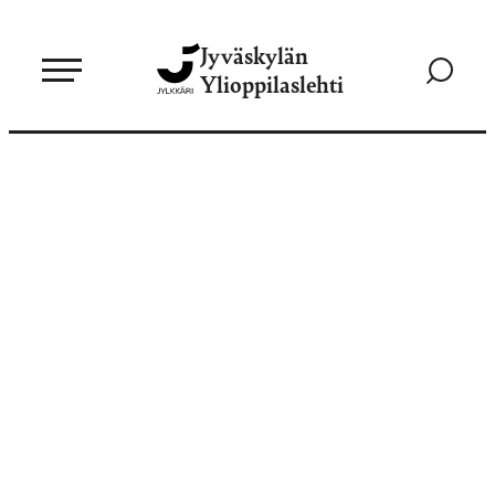
Siirry
Jyväskylän
suoraan
Siirry
Ylioppilaslehti
sisältöön
hakusivul