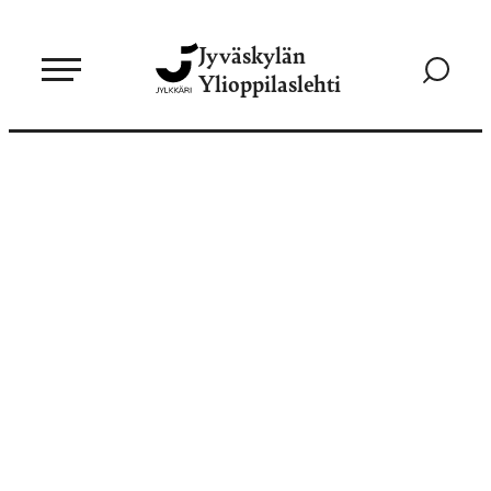
Siirry
Jyväskylän
suoraan
Siirry
Ylioppilaslehti
sisältöön
hakusivul