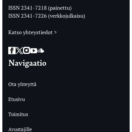
Ylioppilaslehti
ISSN 2341-7218 (painettu)
ISSN 2341-7226 (verkkojulkaisu)
Katso yhteystiedot >
Facebook
Twitter
Instagram
YouTube
SoundCloud
Navigaatio
Ota yhteyttä
Etusivu
Toimitus
Avustajille