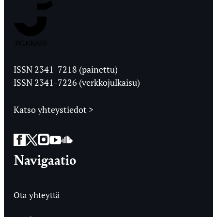
Jyväskylän
Ylioppilaslehti
ISSN 2341-7218 (painettu)
ISSN 2341-7226 (verkkojulkaisu)
Katso yhteystiedot >
Facebook
Twitter
Instagram
YouTube
SoundCloud
Navigaatio
Ota yhteyttä