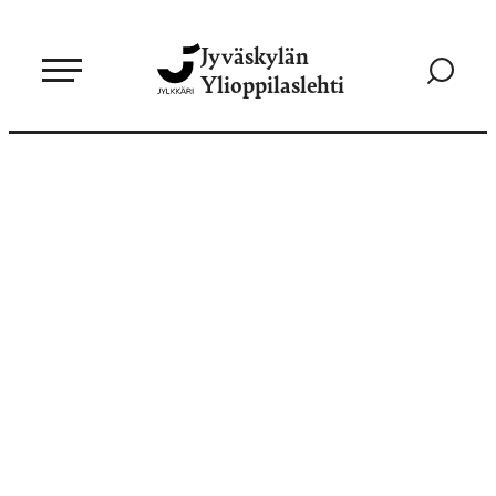
Siirry
Jyväskylän
suoraan
Siirry
Ylioppilaslehti
sisältöön
hakusivul