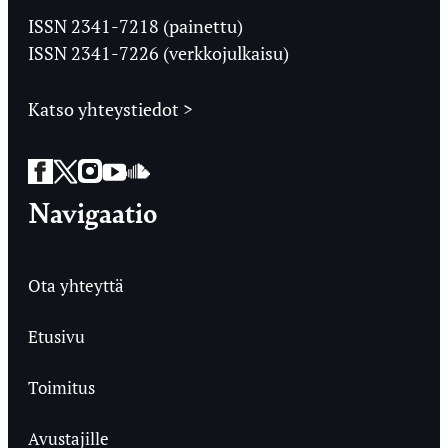
Ylioppilaslehti
ISSN 2341-7218 (painettu)
ISSN 2341-7226 (verkkojulkaisu)
Katso yhteystiedot >
Facebook
Twitter
Instagram
YouTube
SoundCloud
Navigaatio
Ota yhteyttä
Etusivu
Toimitus
Avustajille