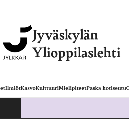
Jyväskylän
Ylioppilaslehti
et
Ilmiöt
Kasvo
Kulttuuri
Mielipiteet
Paska kotiseutu
O