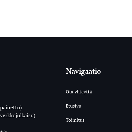
Navigaatio
Ota yhteyttä
Etusivu
painettu)
i
verkkojulkaisu)
Toimitus
t >