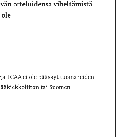
än otteluidensa viheltämistä –
 ole
ja FCAA ei ole päässyt tuomareiden
ääkiekkoliiton tai Suomen