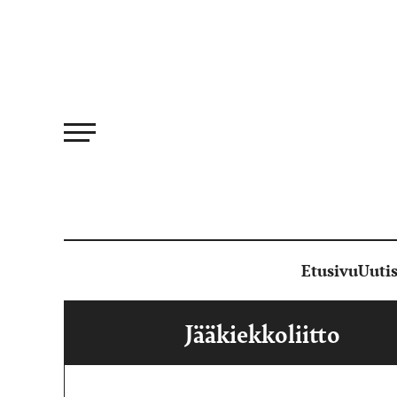
Siirry
suoraan
sisältöön
Etusivu
Uutis
Jääkiekkoliitto