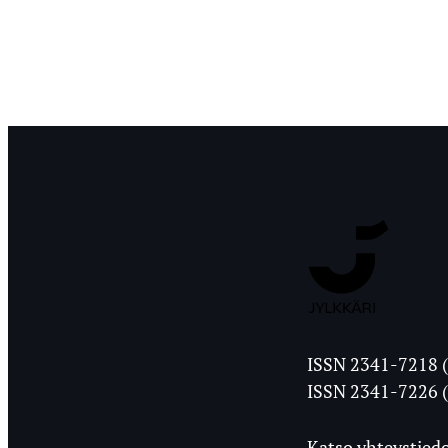
Jyväskylän
ISSN 2341-7218 (
Ylioppilasleht
ISSN 2341-7226 (
Katso yhteystiedo