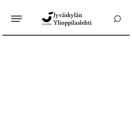
Siirry
Jyväskylän
suoraan
Siirry
Ylioppilaslehti
sisältöön
hakusivul