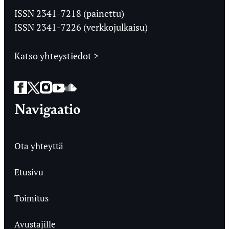
Ylioppilaslehti
ISSN 2341-7218 (painettu)
ISSN 2341-7226 (verkkojulkaisu)
Katso yhteystiedot >
Facebook
Twitter
Instagram
YouTube
SoundCloud
Navigaatio
Ota yhteyttä
Etusivu
Toimitus
Avustajille