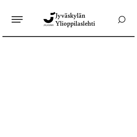
Siirry
Jyväskylän
suoraan
Siirry
Ylioppilaslehti
sisältöön
hakusivul