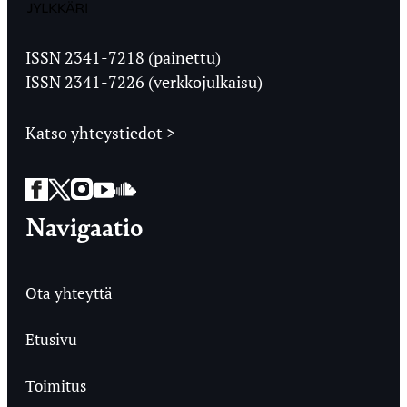
Jyväskylän
Ylioppilaslehti
ISSN 2341-7218 (painettu)
ISSN 2341-7226 (verkkojulkaisu)
Katso yhteystiedot >
Facebook
Twitter
Instagram
YouTube
SoundCloud
Navigaatio
Ota yhteyttä
Etusivu
Toimitus