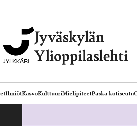
Jyväskylän
Ylioppilaslehti
et
Ilmiöt
Kasvo
Kulttuuri
Mielipiteet
Paska kotiseutu
O