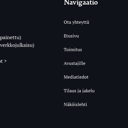
Navigaatio
Ota yhteyttä
Etusivu
painettu)
i
verkkojulkaisu)
Toimitus
t >
Avustajille
Mediatiedot
m
ube
undCloud
Tilaus ja jakelu
Näköislehti