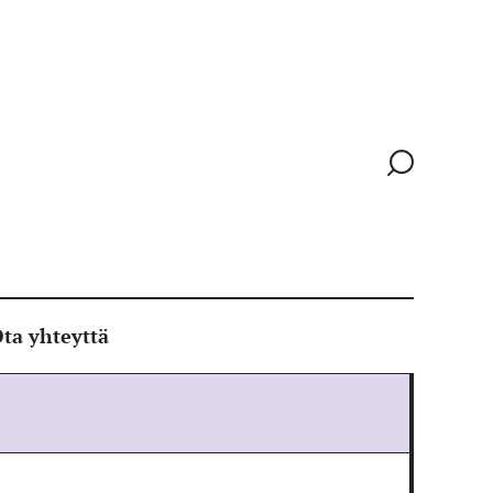
Siirry
hakusivull
ta yhteyttä