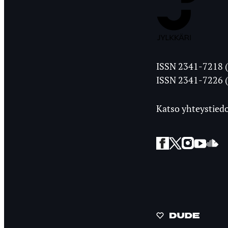
Jyväskylän
ISSN 2341-7218 (
Ylioppilasleht
ISSN 2341-7226 (
Katso yhteystiedo
Facebook
Twitter
Instagra
YouT
So