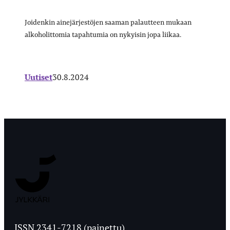
Joidenkin ainejärjestöjen saaman palautteen mukaan
alkoholittomia tapahtumia on nykyisin jopa liikaa.
Uutiset
30.8.2024
Jyväskylän
Ylioppilaslehti
ISSN 2341-7218 (painettu)