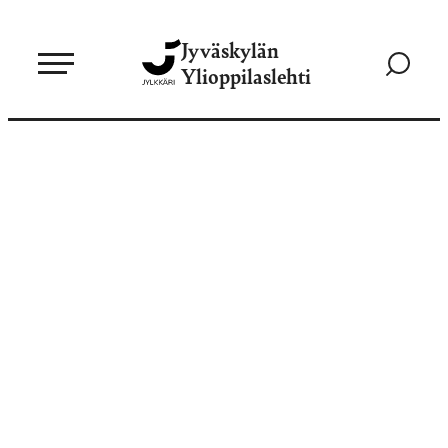
Siirry
Jyväskylän
suoraan
Siirry
Ylioppilaslehti
sisältöön
hakusivul