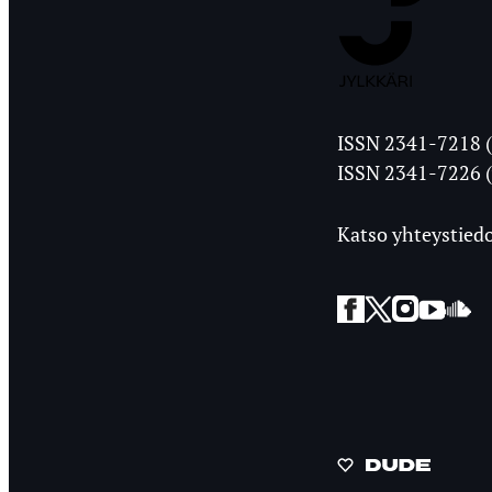
Jyväskylän
ISSN 2341-7218 (
Ylioppilasleht
ISSN 2341-7226 (
Katso yhteystiedo
Facebook
Twitter
Instagra
YouT
So