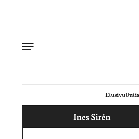
Siirry
suoraan
sisältöön
Etusivu
Uutis
Ines Sirén