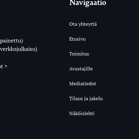
Navigaatio
Ota yhteyttä
Etusivu
painettu)
i
verkkojulkaisu)
Toimitus
t >
Avustajille
Mediatiedot
m
ube
undCloud
Tilaus ja jakelu
Näköislehti