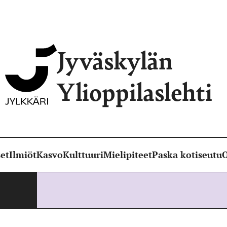
Jyväskylän
Ylioppilaslehti
et
Ilmiöt
Kasvo
Kulttuuri
Mielipiteet
Paska kotiseutu
O