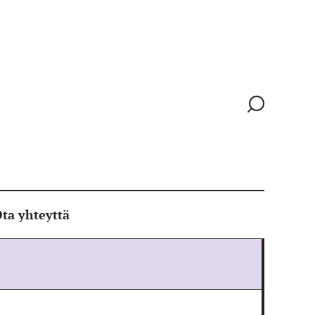
Siirry
hakusivull
ta yhteyttä