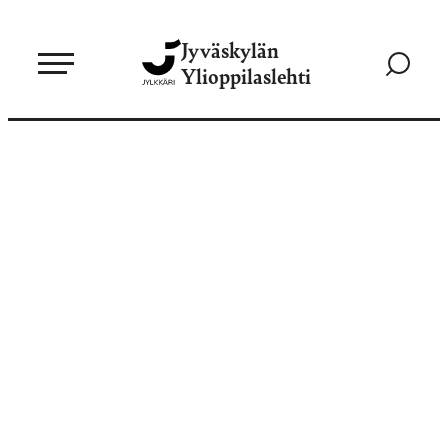
Siirry
Jyväskylän
suoraan
Siirry
Ylioppilaslehti
sisältöön
hakusivul