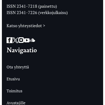
Ylioppilaslehti
ISSN 2341-7218 (painettu)
ISSN 2341-7226 (verkkojulkaisu)
Katso yhteystiedot >
Facebook
Twitter
Instagram
YouTube
SoundCloud
Navigaatio
Ota yhteyttä
Etusivu
Toimitus
Avustajille