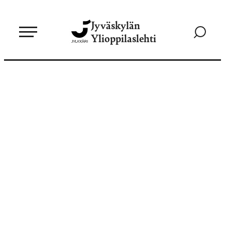
Siirry
Jyväskylän
suoraan
Siirry
Ylioppilaslehti
sisältöön
hakusivul