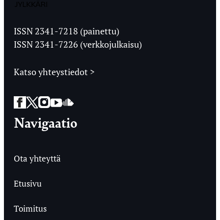
Jyväskylän
Ylioppilaslehti
ISSN 2341-7218 (painettu)
ISSN 2341-7226 (verkkojulkaisu)
Katso yhteystiedot >
Facebook
Twitter
Instagram
YouTube
SoundCloud
Navigaatio
Ota yhteyttä
Etusivu
Toimitus