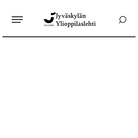
Siirry
Jyväskylän
suoraan
Siirry
Ylioppilaslehti
sisältöön
hakusivul