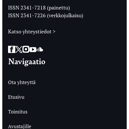
Ylioppilaslehti
ISSN 2341-7218 (painettu)
ISSN 2341-7226 (verkkojulkaisu)
Katso yhteystiedot >
Facebook
Twitter
Instagram
YouTube
SoundCloud
Navigaatio
Ota yhteyttä
Etusivu
Toimitus
Avustajille