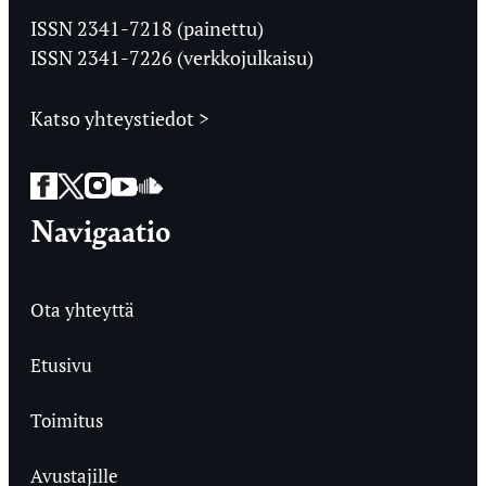
Ylioppilaslehti
ISSN 2341-7218 (painettu)
ISSN 2341-7226 (verkkojulkaisu)
Katso yhteystiedot >
Facebook
Twitter
Instagram
YouTube
SoundCloud
Navigaatio
Ota yhteyttä
Etusivu
Toimitus
Avustajille