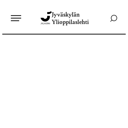
Siirry
Jyväskylän
suoraan
Siirry
Ylioppilaslehti
sisältöön
hakusivul