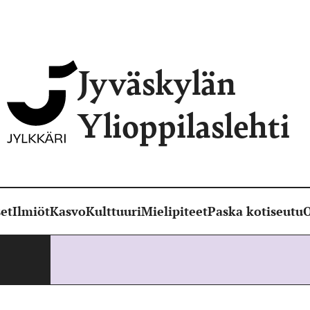
Jyväskylän
Ylioppilaslehti
et
Ilmiöt
Kasvo
Kulttuuri
Mielipiteet
Paska kotiseutu
O