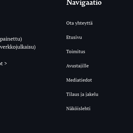
Navigaatio
Ota yhteyttä
Etusivu
painettu)
i
verkkojulkaisu)
Toimitus
t >
Avustajille
Mediatiedot
m
ube
undCloud
Tilaus ja jakelu
Näköislehti