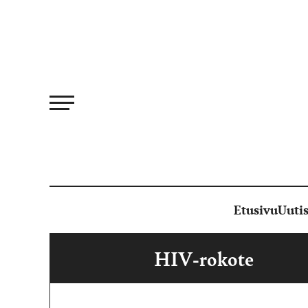
Siirry
suoraan
sisältöön
Etusivu
Uutis
HIV-rokote