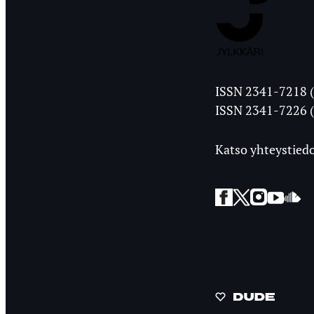
Jyväskylän
ISSN 2341-7218 (
Ylioppilasleht
ISSN 2341-7226 (
Katso yhteystiedo
Facebook
Twitter
Instagra
YouT
So