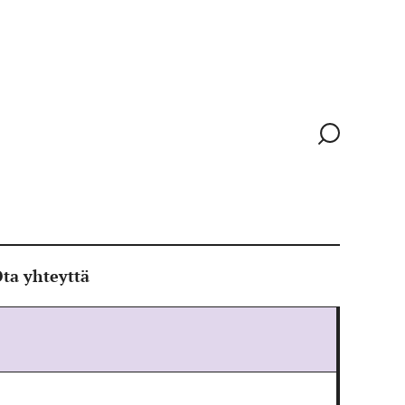
Siirry
hakusivull
ta yhteyttä