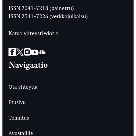
Ylioppilaslehti
ISSN 2341-7218 (painettu)
ISSN 2341-7226 (verkkojulkaisu)
Katso yhteystiedot >
Facebook
Twitter
Instagram
YouTube
SoundCloud
Navigaatio
Ota yhteyttä
Etusivu
Toimitus
Avustajille