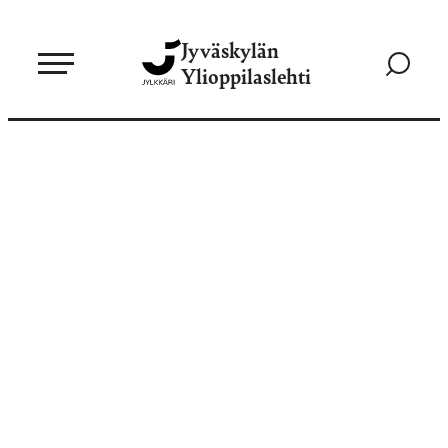
Siirry
Jyväskylän
suoraan
Siirry
Ylioppilaslehti
sisältöön
hakusivul