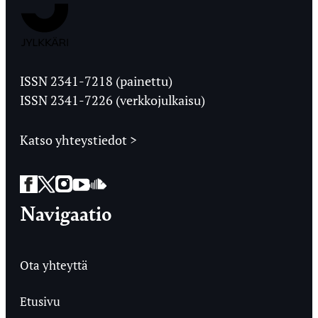
Jyväskylän
Ylioppilaslehti
ISSN 2341-7218 (painettu)
ISSN 2341-7226 (verkkojulkaisu)
Katso yhteystiedot >
Facebook
Twitter
Instagram
YouTube
SoundCloud
Navigaatio
Ota yhteyttä
Etusivu