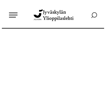
Siirry
Jyväskylän
suoraan
Siirry
Ylioppilaslehti
sisältöön
hakusivul