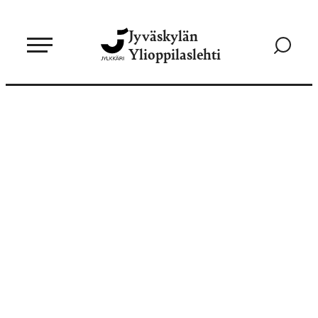
Siirry
Jyväskylän
suoraan
Siirry
Ylioppilaslehti
sisältöön
hakusivul