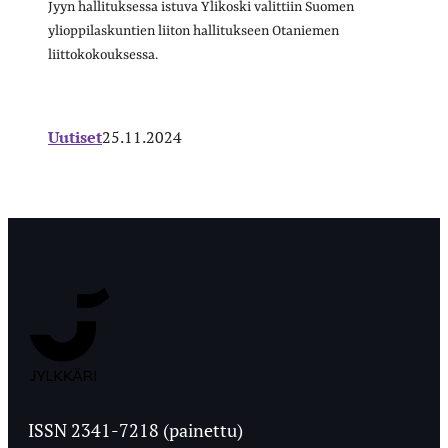
Jyyn hallituksessa istuva Ylikoski valittiin Suomen
ylioppilaskuntien liiton hallitukseen Otaniemen
liittokokouksessa.
Uutiset
25.11.2024
Jyväskylän
Ylioppilaslehti
ISSN 2341-7218 (painettu)