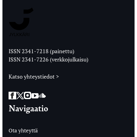
Jyväskylän
Ylioppilaslehti
ISSN 2341-7218 (painettu)
ISSN 2341-7226 (verkkojulkaisu)
Katso yhteystiedot >
Facebook
Twitter
Instagram
YouTube
SoundCloud
Navigaatio
Ota yhteyttä