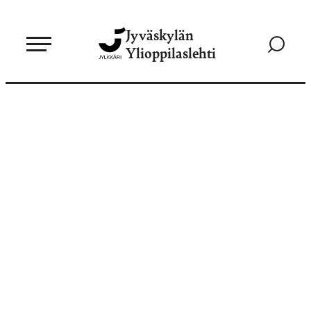
Siirry
Jyväskylän
suoraan
Siirry
Ylioppilaslehti
sisältöön
hakusivul