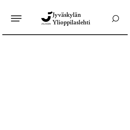
Siirry
Jyväskylän
suoraan
Siirry
Ylioppilaslehti
sisältöön
hakusivul