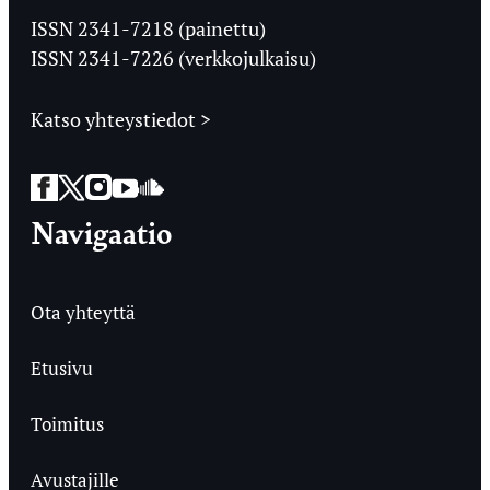
Ylioppilaslehti
ISSN 2341-7218 (painettu)
ISSN 2341-7226 (verkkojulkaisu)
Katso yhteystiedot >
Facebook
Twitter
Instagram
YouTube
SoundCloud
Navigaatio
Ota yhteyttä
Etusivu
Toimitus
Avustajille