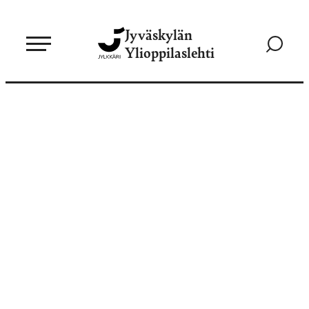
Siirry
Jyväskylän
suoraan
Siirry
Ylioppilaslehti
sisältöön
hakusivul