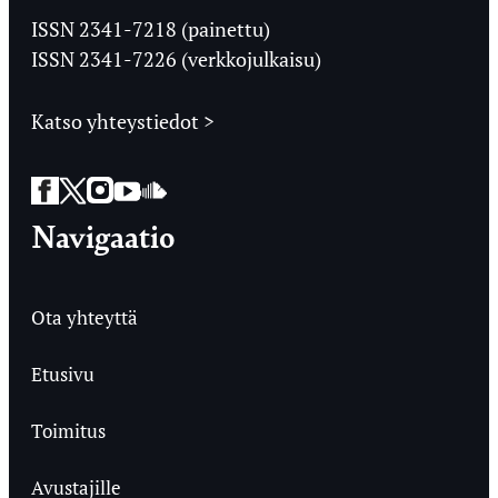
Ylioppilaslehti
ISSN 2341-7218 (painettu)
ISSN 2341-7226 (verkkojulkaisu)
Katso yhteystiedot >
Facebook
Twitter
Instagram
YouTube
SoundCloud
Navigaatio
Ota yhteyttä
Etusivu
Toimitus
Avustajille