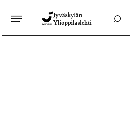
Siirry
Jyväskylän
suoraan
Siirry
Ylioppilaslehti
sisältöön
hakusivul