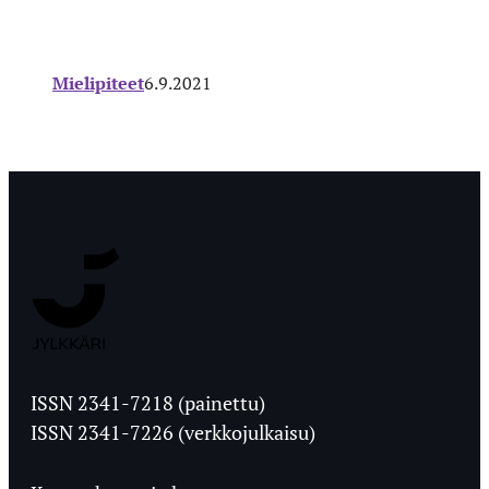
Mielipiteet
6.9.2021
Jyväskylän
Ylioppilaslehti
ISSN 2341-7218 (painettu)
ISSN 2341-7226 (verkkojulkaisu)