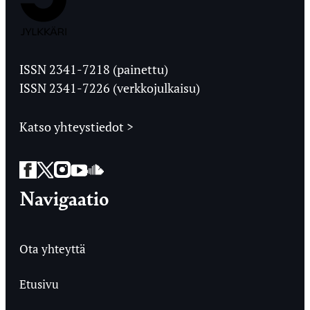
Jyväskylän
Ylioppilaslehti
ISSN 2341-7218 (painettu)
ISSN 2341-7226 (verkkojulkaisu)
Katso yhteystiedot >
Facebook
Twitter
Instagram
YouTube
SoundCloud
Navigaatio
Ota yhteyttä
Etusivu