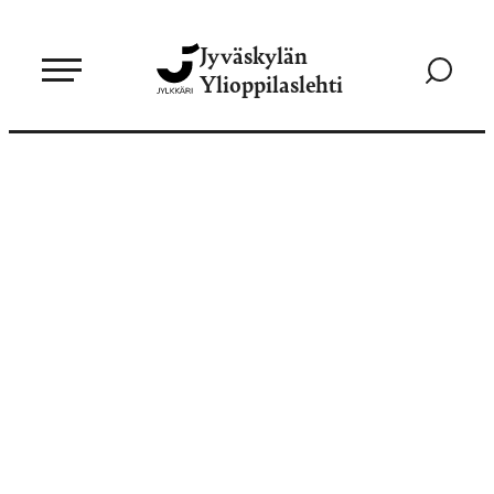
Siirry
Jyväskylän
suoraan
Siirry
Ylioppilaslehti
sisältöön
hakusivul