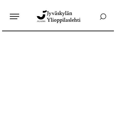
Siirry
Jyväskylän
suoraan
Siirry
Ylioppilaslehti
sisältöön
hakusivul