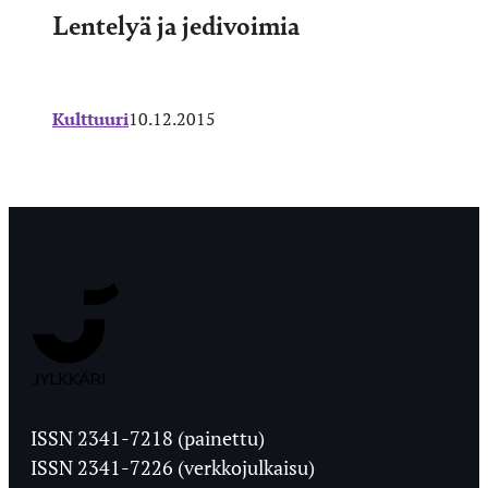
Lentelyä ja jedivoimia
Kulttuuri
10.12.2015
Jyväskylän
Ylioppilaslehti
ISSN 2341-7218 (painettu)
ISSN 2341-7226 (verkkojulkaisu)