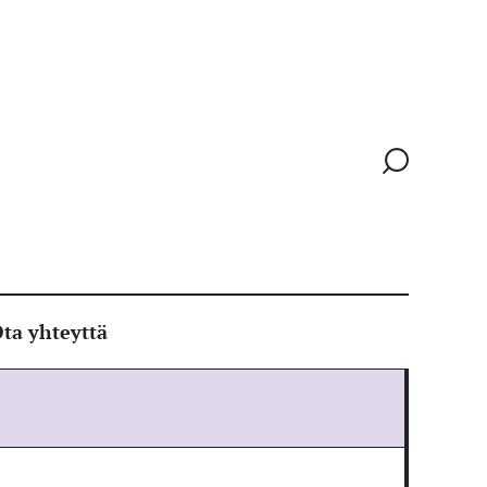
Siirry
hakusivull
ta yhteyttä