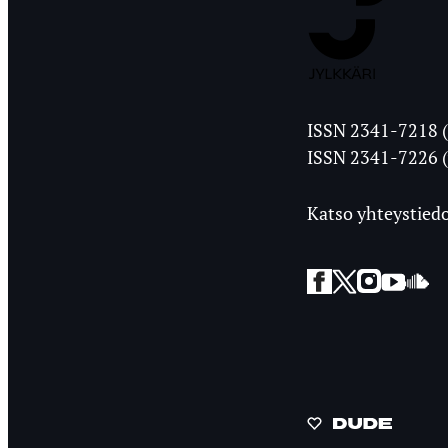
Jyväskylän
ISSN 2341-7218 (
Ylioppilasleht
ISSN 2341-7226 (
Katso yhteystiedo
Facebook
Twitter
Instagra
YouT
So