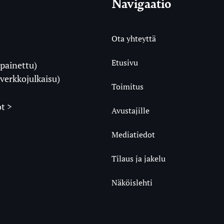
Navigaatio
Ota yhteyttä
Etusivu
painettu)
i
verkkojulkaisu)
Toimitus
t >
Avustajille
Mediatiedot
m
ube
undCloud
Tilaus ja jakelu
Näköislehti