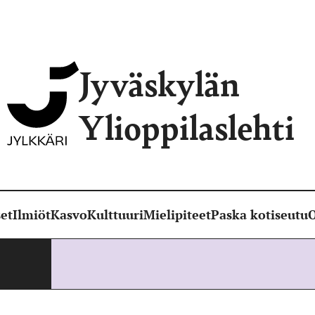
Jyväskylän
Ylioppilaslehti
et
Ilmiöt
Kasvo
Kulttuuri
Mielipiteet
Paska kotiseutu
O